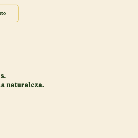
sto
s.
 la naturaleza.